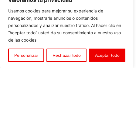
Usamos cookies para mejorar su experiencia de
navegación, mostrarle anuncios o contenidos
personalizados y analizar nuestro tráfico. Al hacer clic en
“Aceptar todo” usted da su consentimiento a nuestro uso
de las cookies.
Personalizar
Rechazar todo
Aceptar todo
BORU WORLD
pone a su disposición sus conocimientos
y servicios que abarcan el desarrollo de proyectos,
asesoramiento y asistencia técnica; tanto en el diseño,
como en la instalación y puesta en marcha. También
asegura la comercialización, distribución y venta de
conductos y equipos auxiliares:
Tuberías y sistemas de protección anticorrosión.