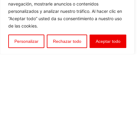
navegación, mostrarle anuncios o contenidos
Válvula de bola
personalizados y analizar nuestro tráfico. Al hacer clic en
Válvula de retención de disco de doble plato
“Aceptar todo” usted da su consentimiento a nuestro uso
de las cookies.
Válvula de retención de anillos concéntricos
Válvula de membrana
Personalizar
Rechazar todo
Aceptar todo
Válvula de control de membrana
Válvula de retención axial
Válvula de retención de bola
Válvula de descarga
Válvula de entrada de aire
Ventosas
Purgadores