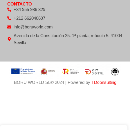
CONTACTO
+34 955 986 329
+212 662040697
info@boruworld.com
Avenida de la Constitución 25. 1ª planta, módulo 5. 41004
Sevilla
BORU WORLD SL© 2024 | Powered by
TDconsulting